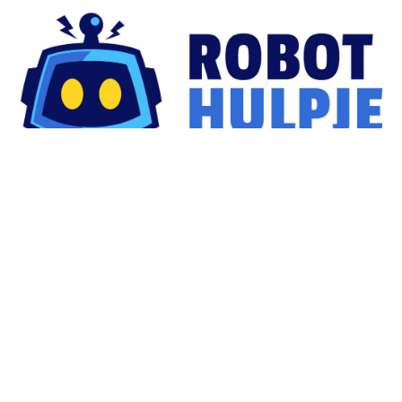
Veiligheid
Rookmelder van de Action
Robot grasmaaier
De robot grasmaaier
Hoe werkt een robot
grasmaaier?
Robot grasmaaier zonder draad
Zorg
Zorgrobot Tessa
Waarom zorgrobots de toekomst