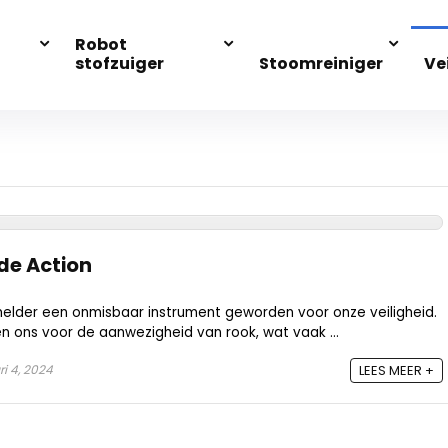
Robot
stofzuiger
Stoomreiniger
Ve
de Action
kmelder een onmisbaar instrument geworden voor onze veiligheid.
ons voor de aanwezigheid van rook, wat vaak ...
i 4, 2024
LEES MEER +