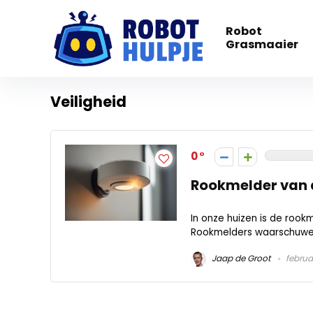
Robot
Grasmaaier
Veiligheid
0
Rookmelder van 
In onze huizen is de roo
Rookmelders waarschuwen 
Jaap de Groot
februar