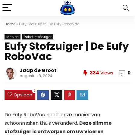
Home
»
Eufy Stofzuiger | De Eufy RoboVac
Merken
Robot stofzuiger
Eufy Stofzuiger | De Eufy
RoboVac
Jaap de Groot
334
Views
0
augustus 8, 2024
0
Opslaan
De Eufy RoboVac heeft onze manier van
schoonmaken thuis veranderd.
Deze slimme
stofzuiger is ontworpen om uw vloeren