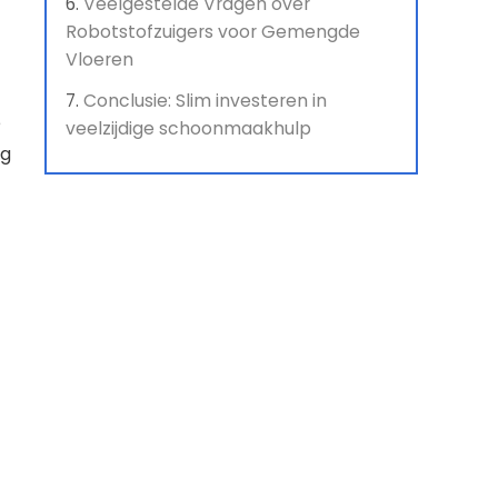
Veelgestelde Vragen over
Robotstofzuigers voor Gemengde
Vloeren
Conclusie: Slim investeren in
e
veelzijdige schoonmaakhulp
ng