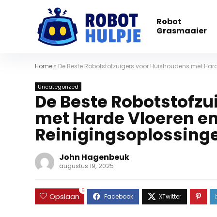
Robot
Grasmaaier
Home
»
De Beste Robotstofzuigers voor Huishoudens met Harde
Uncategorized
De Beste Robotstofzu
met Harde Vloeren en 
Reinigingsoplossing
John Hagenbeuk
augustus 19, 2025
0
Opslaan