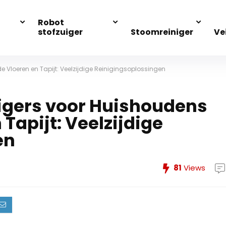
Robot
stofzuiger
Stoomreiniger
Ve
 Vloeren en Tapijt: Veelzijdige Reinigingsoplossingen
igers voor Huishoudens
Tapijt: Veelzijdige
en
81
Views