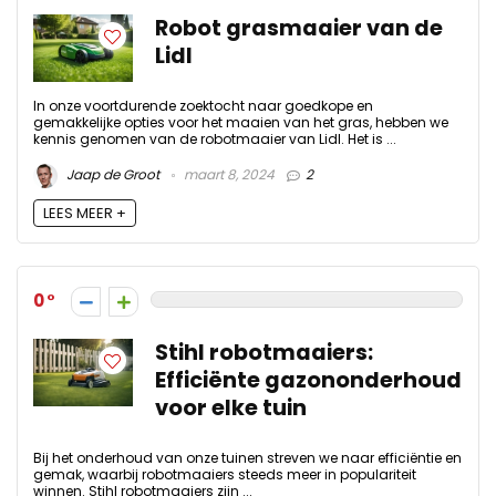
Robot grasmaaier van de
Lidl
In onze voortdurende zoektocht naar goedkope en
gemakkelijke opties voor het maaien van het gras, hebben we
kennis genomen van de robotmaaier van Lidl. Het is ...
Jaap de Groot
maart 8, 2024
2
LEES MEER +
0
Stihl robotmaaiers:
Efficiënte gazononderhoud
voor elke tuin
Bij het onderhoud van onze tuinen streven we naar efficiëntie en
gemak, waarbij robotmaaiers steeds meer in populariteit
winnen. Stihl robotmaaiers zijn ...