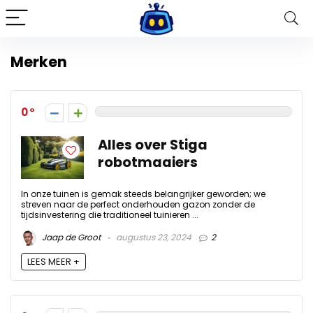
Merken
0
Alles over Stiga
robotmaaiers
In onze tuinen is gemak steeds belangrijker geworden; we
streven naar de perfect onderhouden gazon zonder de
tijdsinvestering die traditioneel tuinieren ...
Jaap de Groot
augustus 23, 2024
2
LEES MEER +