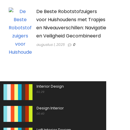
De Beste Robotstofzuigers
voor Huishoudens met Trapjes
en Niveauverschillen: Navigatie
en Veiligheid Gecombineerd
augustus 1, 2025
0
Interior Design
01:29
Design Interior
00:40
Loft Interior Design