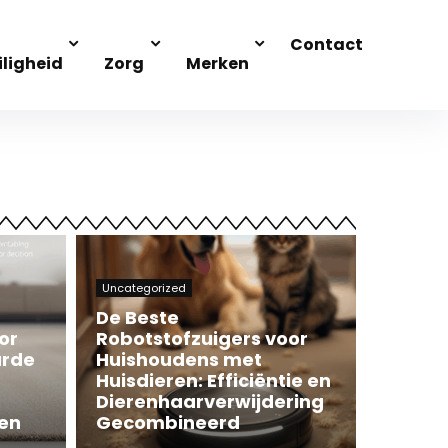
Contact
iligheid
Zorg
Merken
Uncategorized
De Beste
or
Robotstofzuigers voor
arde
Huishoudens met
Huisdieren: Efficiëntie en
Dierenhaarverwijdering
gen
Gecombineerd