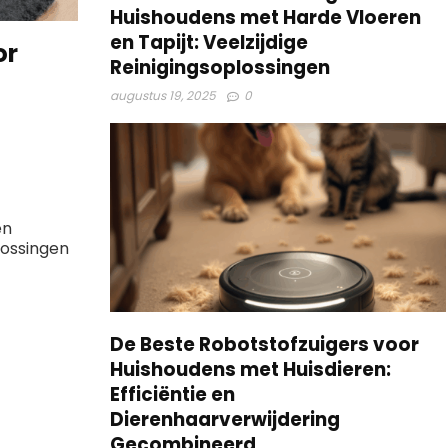
Huishoudens met Harde Vloeren
en Tapijt: Veelzijdige
or
Reinigingsoplossingen
augustus 19, 2025
0
en
lossingen
De Beste Robotstofzuigers voor
Huishoudens met Huisdieren:
Efficiëntie en
Dierenhaarverwijdering
Gecombineerd