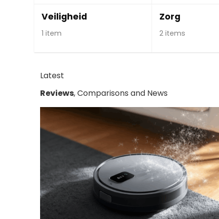
Veiligheid
Zorg
1 item
2 items
Latest
Reviews
, Comparisons and News