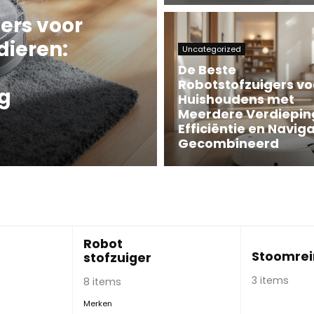
ers voor
dieren:
Uncategorized
De Beste
Robotstofzuigers vo
g
Huishoudens met
Meerdere Verdiepin
Efficiëntie en Naviga
Gecombineerd
Robot
Stoomrei
stofzuiger
3 items
8 items
Merken