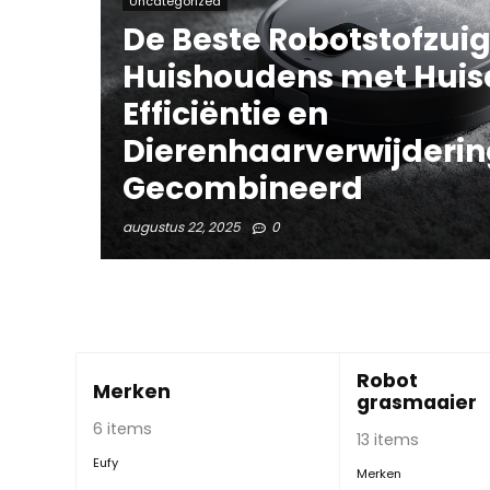
Uncategorized
De Beste Robotstofzuig
Huishoudens met Huis
Efficiëntie en
Dierenhaarverwijderin
Gecombineerd
augustus 22, 2025
0
Robot
Merken
grasmaaier
6 items
13 items
Eufy
Merken