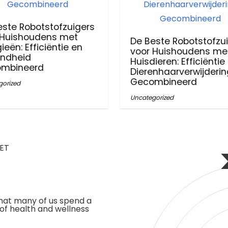
este Robotstofzuigers
 Huishoudens met
De Beste Robotstofzu
gieën: Efficiëntie en
voor Huishoudens me
ndheid
Huisdieren: Efficiëntie
mbineerd
Dierenhaarverwijderin
Gecombineerd
gorized
Uncategorized
ET
hat many of us spend a
 of health and wellness