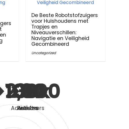
De Beste Robotstofzuigers
voor Huishoudens met
igers
Trapjes en
t
Niveauverschillen:
 en
Navigatie en Veiligheid
g
Gecombineerd
Uncategorized
>
100
2,000
>
3
90
K
k
Active Users
Reviews
Authors
Articles