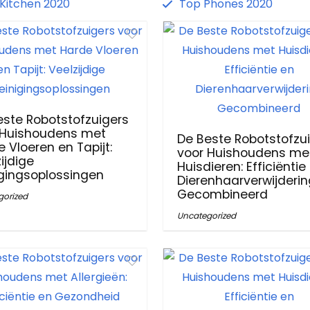
Kitchen 2020
Top Phones 2020
este Robotstofzuigers
 Huishoudens met
De Beste Robotstofzu
 Vloeren en Tapijt:
voor Huishoudens me
ijdige
Huisdieren: Efficiëntie
igingsoplossingen
Dierenhaarverwijderin
Gecombineerd
gorized
Uncategorized