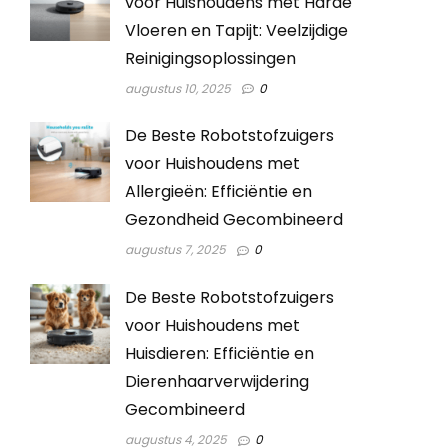
voor Huishoudens met Harde
Vloeren en Tapijt: Veelzijdige
Reinigingsoplossingen
augustus 10, 2025
0
De Beste Robotstofzuigers
voor Huishoudens met
Allergieën: Efficiëntie en
Gezondheid Gecombineerd
augustus 7, 2025
0
De Beste Robotstofzuigers
voor Huishoudens met
Huisdieren: Efficiëntie en
Dierenhaarverwijdering
Gecombineerd
augustus 4, 2025
0