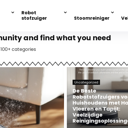
Robot
stofzuiger
Stoomreiniger
Ve
nity and find what you need
 100+ categories
Uncategorized
De Beste
Robotstofzuigers vo
Huishoudens met H
Vloeren en Tapijt:
Veelzijdige
Reinigingsoplossin