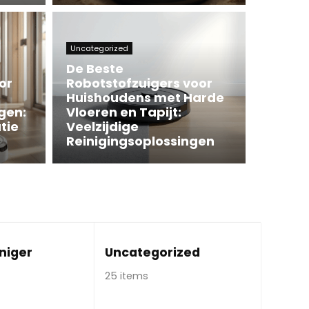
Uncategorized
De Beste
or
Robotstofzuigers voor
Huishoudens met Harde
gen:
Vloeren en Tapijt:
tie
Veelzijdige
Reinigingsoplossingen
niger
Uncategorized
25 items